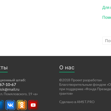
Для 
Помо
кты
О нас
ционный штаб:
©2018 Проект разработан
 67-10-67
Благотворительным фондом «О
isk@mail.ru
при поддержке «Фонда Президе
грантов»
 ул. Помяловского, 19 «а»
Сделано в AMST.PRO