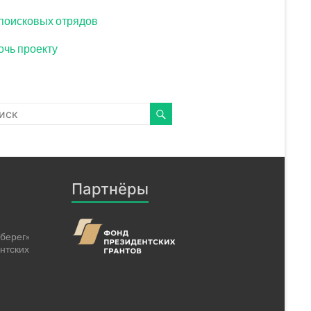
поисковых отрядов
чь проекту
Партнёры
берег»
нтских