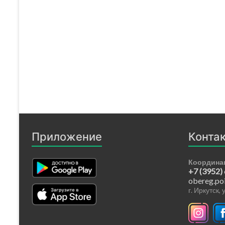
Приложение
Конта
Координа
+7 (3952)
obereg.po
г. Иркутск,