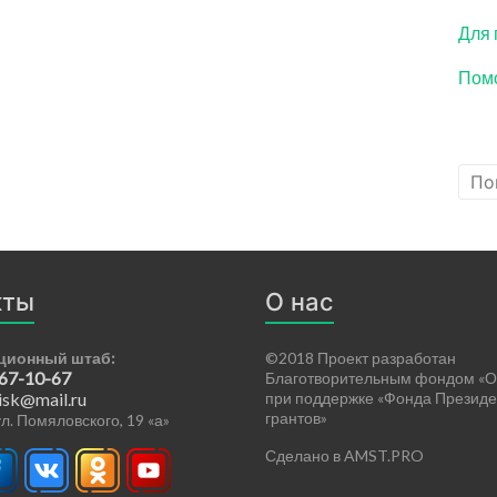
Для 
Помо
кты
О нас
ционный штаб:
©2018 Проект разработан
 67-10-67
Благотворительным фондом «О
isk@mail.ru
при поддержке «Фонда Президе
грантов»
 ул. Помяловского, 19 «а»
Сделано в AMST.PRO