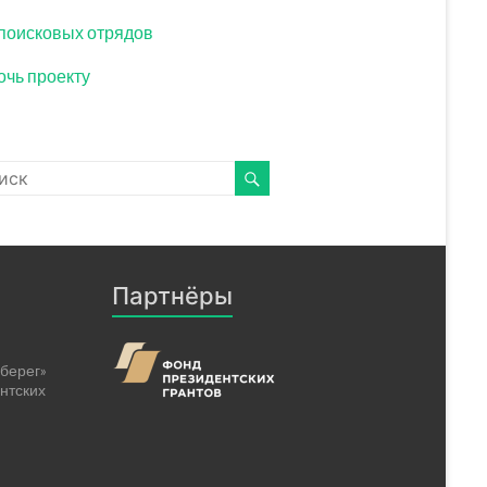
поисковых отрядов
чь проекту
Партнёры
берег»
нтских