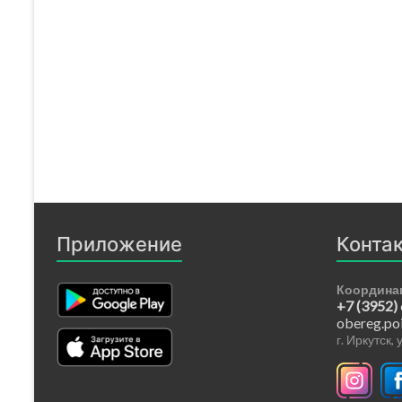
Приложение
Конта
Координа
+7 (3952)
obereg.po
г. Иркутск,