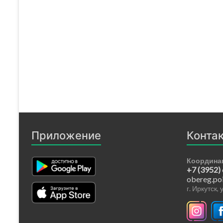
Приложение
Конта
Координа
+7 (3952)
obereg.po
г. Иркутск,