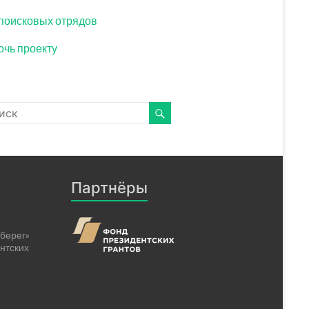
поисковых отрядов
чь проекту
Партнёры
берег»
нтских