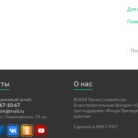
Для 
Помо
кты
О нас
ционный штаб:
©2018 Проект разработан
 67-10-67
Благотворительным фондом «О
isk@mail.ru
при поддержке «Фонда Президе
грантов»
 ул. Помяловского, 19 «а»
Сделано в AMST.PRO