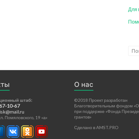
Для 
Помо
кты
О нас
ционный штаб:
©2018 Проект разработан
 67-10-67
Благотворительным фондом «О
isk@mail.ru
при поддержке «Фонда Президе
грантов»
 ул. Помяловского, 19 «а»
Сделано в AMST.PRO