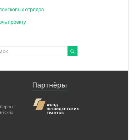
поисковых отрядов
чь проекту
Партнёры
берег»
нтских