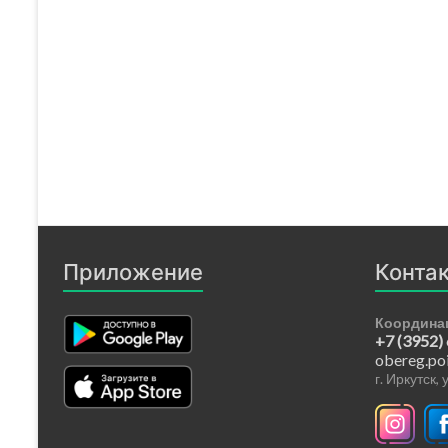
Приложение
Конта
Координа
+7 (3952)
obereg.po
г. Иркутск,