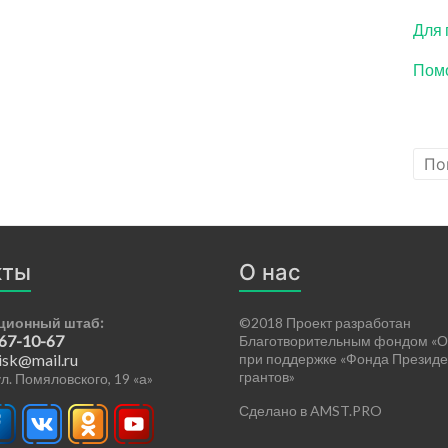
Для 
Помо
кты
О нас
ционный штаб:
©2018 Проект разработан
 67-10-67
Благотворительным фондом «О
isk@mail.ru
при поддержке «Фонда Президе
грантов»
 ул. Помяловского, 19 «а»
Сделано в AMST.PRO