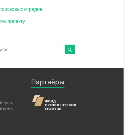
поисковых отрядов
чь проекту
Партнёры
берег»
нтских