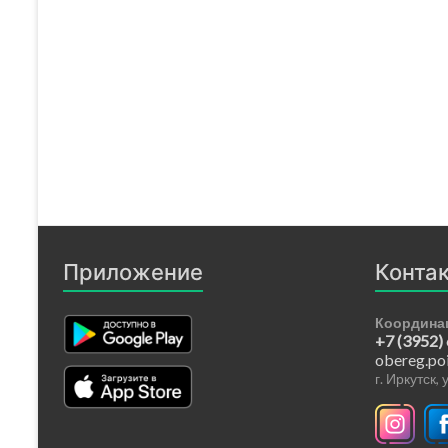
Приложение
Конта
Координа
+7 (3952)
obereg.po
г. Иркутск,