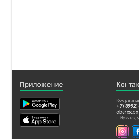
Приложение
Конта
Координа
+7 (3952)
obereg.po
г. Иркутск,