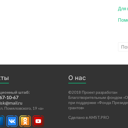
Для 
Помо
кты
О нас
ционный штаб:
©2018 Проект разработан
 67-10-67
Благотворительным фондом «О
isk@mail.ru
при поддержке «Фонда Президе
грантов»
 ул. Помяловского, 19 «а»
Сделано в AMST.PRO