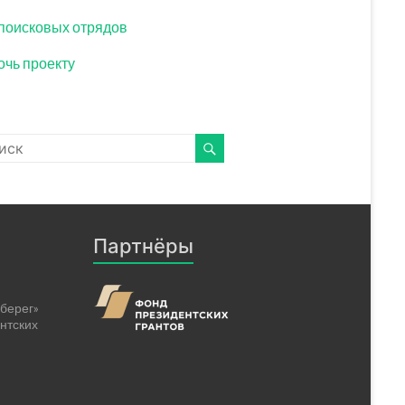
поисковых отрядов
чь проекту
Партнёры
берег»
нтских