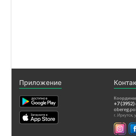
Приложение
Конта
Координа
+7 (3952)
obereg.po
г. Иркутск,