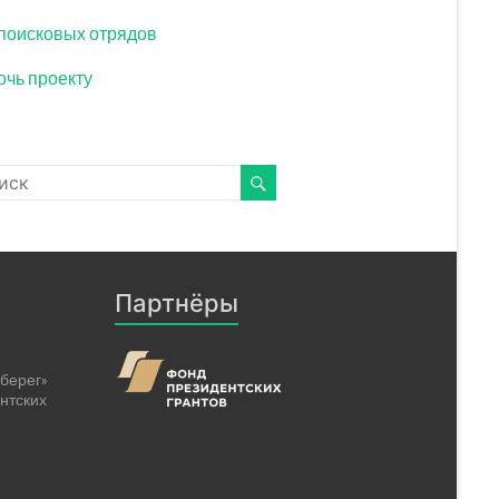
поисковых отрядов
чь проекту
Партнёры
берег»
нтских