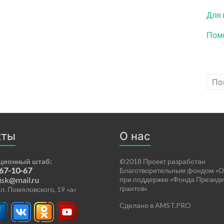
Для 
Помо
кты
О нас
ционный штаб:
©2018 Проект разработан
 67-10-67
Благотворительным фондом «О
isk@mail.ru
при поддержке «Фонда Президе
грантов»
 ул. Помяловского, 19 «а»
Сделано в AMST.PRO