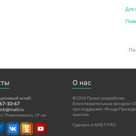
Для 
Помо
кты
О нас
ционный штаб:
©2018 Проект разработан
 67-10-67
Благотворительным фондом «О
isk@mail.ru
при поддержке «Фонда Президе
грантов»
 ул. Помяловского, 19 «а»
Сделано в AMST.PRO