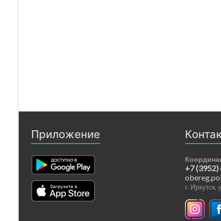
Приложение
Конта
Координа
+7 (3952)
obereg.po
г. Иркутск,