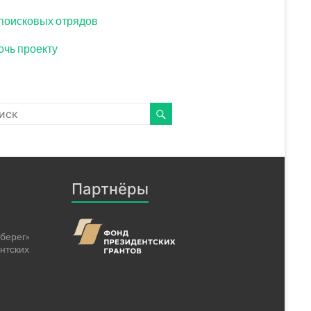
поисковых отрядов
чь проекту
Партнёры
берег»
нтских