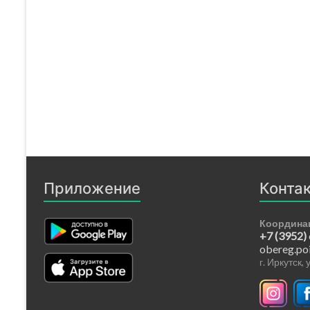
Приложение
Конта
Координа
+7 (3952)
obereg.po
г. Иркутск,