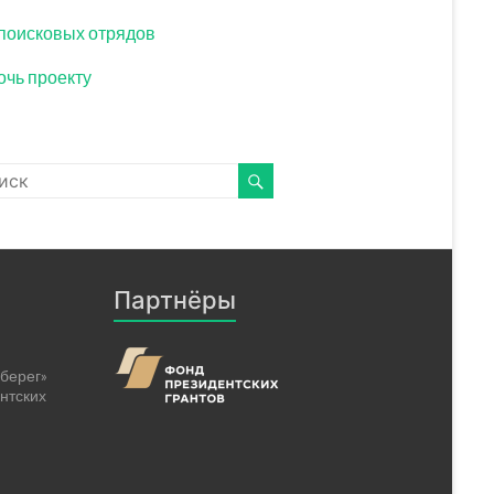
поисковых отрядов
чь проекту
Партнёры
берег»
нтских