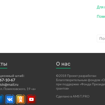
Для 
Помо
кты
О нас
ционный штаб:
©2018 Проект разработан
 67-10-67
Благотворительным фондом «О
isk@mail.ru
при поддержке «Фонда Президе
грантов»
 ул. Помяловского, 19 «а»
Сделано в AMST.PRO