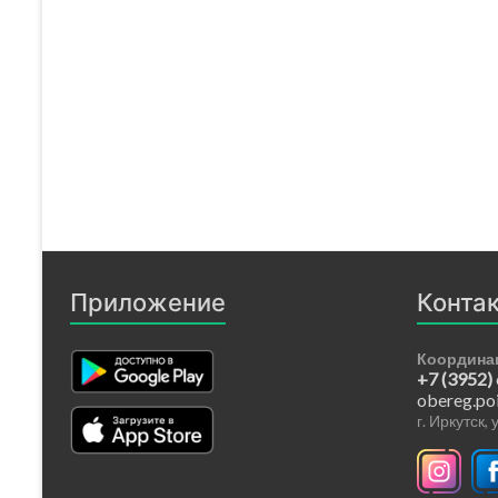
Приложение
Конта
Координа
+7 (3952)
obereg.po
г. Иркутск,