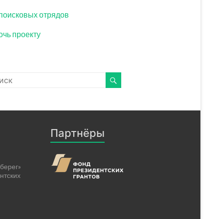
поисковых отрядов
чь проекту
Партнёры
берег»
нтских