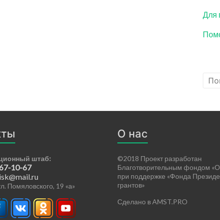
Для 
Помо
кты
О нас
ционный штаб:
©2018 Проект разработан
 67-10-67
Благотворительным фондом «О
isk@mail.ru
при поддержке «Фонда Президе
грантов»
 ул. Помяловского, 19 «а»
Сделано в AMST.PRO